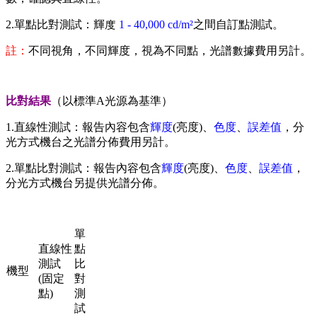
2.單點比對測試：輝度
1 - 40,000 cd/m²
之間自訂點測試。
註：
不同視角，不同輝度，視為不同點，光譜數據費用另計。
比對結果
（以標準A光源為基準）
1.直線性測試：報告內容包含
輝度
(亮度)、
色度
、
誤差值
，分
光方式機台之光譜分佈費用另計。
2.單點比對測試：報告內容包含
輝度
(亮度)、
色度
、
誤差值
，
分光方式機台另提供光譜分佈。
單
直線性
點
測試
比
機型
(固定
對
點)
測
試