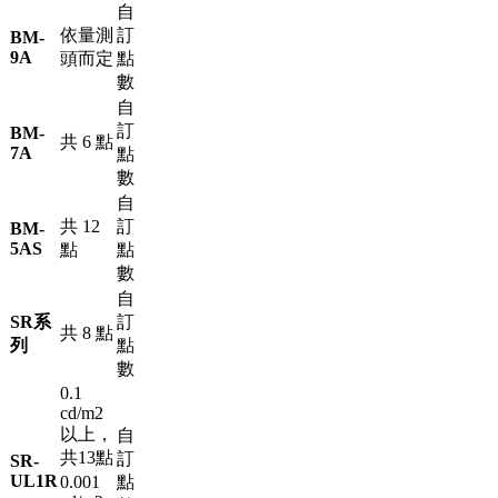
自
依量測
訂
BM-
9A
頭而定
點
數
自
訂
BM-
共 6 點
7A
點
數
自
共 12
訂
BM-
5AS
點
點
數
自
SR系
訂
共 8 點
列
點
數
0.1
cd/m2
以上，
自
共13點
訂
SR-
UL1R
0.001
點