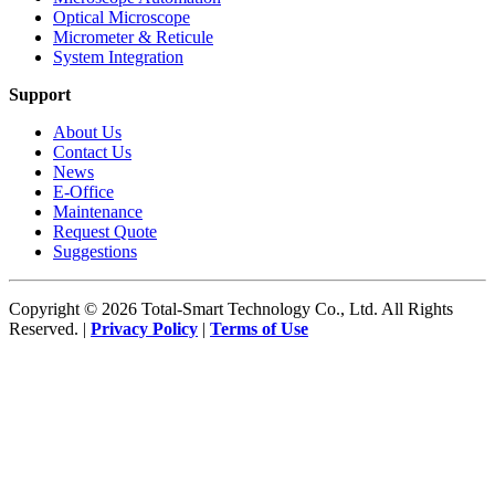
Optical Microscope
Micrometer & Reticule
System Integration
Support
About Us
Contact Us
News
E-Office
Maintenance
Request Quote
Suggestions
Copyright © 2026 Total-Smart Technology Co., Ltd. All Rights
Reserved. |
Privacy Policy
|
Terms of Use