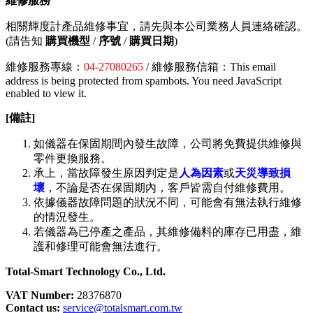
維修服務
相關輝度計產品維修事宜，請先與本公司業務人員連絡確認。
(請告知
購買機型
/
序號
/
購買日期
)
維修服務專線：
04-27080265
/ 維修服務信箱：
This email
address is being protected from spambots. You need JavaScript
enabled to view it.
[備註]
如儀器在保固期間內發生故障，公司將免費提供維修與
零件更換服務。
承上，當故障發生原因判定是
人為因素
或
天災導致損
壞
，不論是否在保固期內，客戶皆需自付維修費用。
依據儀器故障問題的狀況不同，可能會有無法執行維修
的情況發生。
若儀器為已停產之產品，其維修備料的庫存已用盡，維
護和修理可能會無法進行。
Total-Smart Technology Co., Ltd.
VAT Number:
28376870
Contact us:
service@totalsmart.com.tw