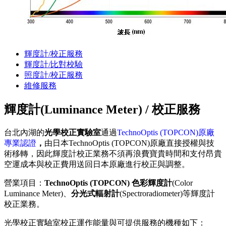
輝度計/校正服務
輝度計/比對校驗
照度計/校正服務
維修服務
輝度計(Luminance Meter) / 校正服務
台北內湖的
光學校正實驗室
通過
TechnoOptis (TOPCON)原廠
專業認證
，
由日本TechnoOptis (TOPCON)原廠直接授權與技
術移轉，因此輝度計校正業務不須再浪費寶貴時間和支付昂貴
空運成本與校正費用送回日本原廠進行校正與調整。
營業項目：
TechnoOptis (TOPCON) 色彩輝度計
(Color
Luminance Meter)、
分光式輻射計
(Spectroradiometer)等輝度計
校正業務。
光學校正實驗室校正運作能量與可提供服務的機種如下：