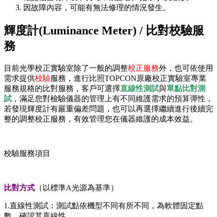
因故障內容，可能有無法修理的情況發生。
輝度計(Luminance Meter) / 比對校驗服
務
目前光學校正實驗室除了一般的調整
校正服務
外，也可依使用
需求提供
校驗
服務，進行比照TOPCON原廠校正實驗室專業
服務規格的比對服務，客戶可選擇
直線性測試
與
單點
比對測
試
，滿足您對檢驗儀器的管理上有不同維護需求的預算彈性，
若發現輝度計有嚴重偏差問題，也可以再選擇繼續進行後續完
整的調整校正服務，有效管理您在儀器維護的成本效益。
校驗服務項目
比對方式
（以標準A光源為基準）
1.直線性測試：測試點依機型不同有所不同，為軟體固定點
數，確認其直線性。