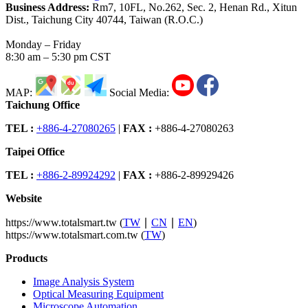
Business Address:
Rm7, 10FL, No.262, Sec. 2, Henan Rd., Xitun
Dist., Taichung City 40744, Taiwan (R.O.C.)
Monday – Friday
8:30 am – 5:30 pm CST
MAP:
Social Media:
Taichung Office
TEL :
+886-4-27080265
|
FAX :
+886-4-27080263
Taipei Office
TEL :
+886-2-89924292
|
FAX :
+886-2-89929426
Website
https://www.totalsmart.tw (
TW
∣
CN
∣
EN
)
https://www.totalsmart.com.tw (
TW
)
Products
Image Analysis System
Optical Measuring Equipment
Microscope Automation