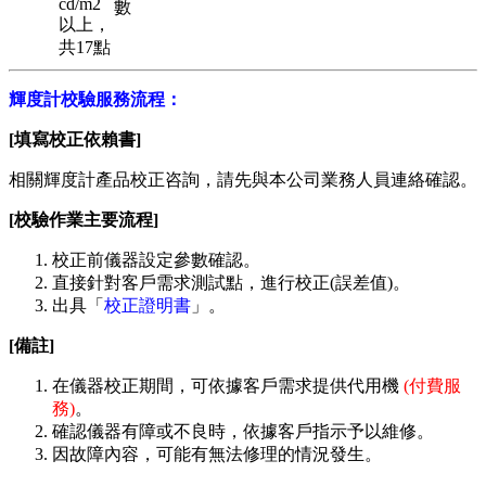
cd/m2
數
以上，
共17點
輝度計校驗服務流程：
[填寫校正依賴書]
相關輝度計產品校正咨詢，請先與本公司業務人員連絡確認。
[校驗作業主要流程]
校正前儀器設定參數確認。
直接針對客戶需求測試點，進行校正(誤差值)。
出具「
校正證明書
」。
[備註]
在儀器校正期間，可依據客戶需求提供代用機
(付費服
務)
。
確認儀器有障或不良時，依據客戶指示予以維修。
因故障內容，可能有無法修理的情況發生。