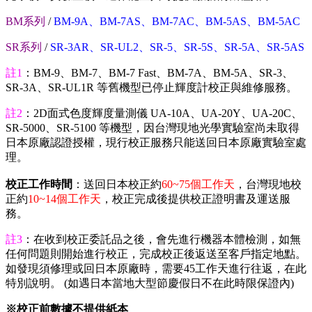
BM系列
/
BM-9A、BM-7AS、BM-7AC、BM-5AS、BM-5AC
SR系列
/
SR-3AR、SR-UL2、SR-5、SR-5S、SR-5A、SR-5AS
註1
：BM-9、BM-7、BM-7 Fast、BM-7A、BM-5A、SR-3、
SR-3A、SR-UL1R 等舊機型已停止輝度計校正與維修服務。
註2
：2D面式色度輝度量測儀 UA-10A、UA-20Y、UA-20C、
SR-5000、SR-5100 等機型，因台灣現地光學實驗室尚未取得
日本原廠認證授權，現行校正服務只能送回日本原廠實驗室處
理。
校正工作時間
：送回日本校正約
60~75個工作天
，台灣現地校
正約
10~14個工作天
，校正完成後提供校正證明書及運送服
務。
註3
：在收到校正委託品之後，會先進行機器本體檢測，如無
任何問題則開始進行校正，完成校正後返送至客戶指定地點。
如發現須修理或回日本原廠時，需要45工作天進行往返，在此
特別說明。 (如遇日本當地大型節慶假日不在此時限保證內)
※校正前數據不提供紙本