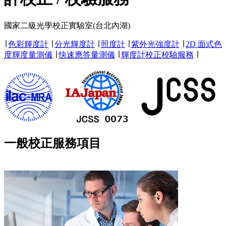
國家二級光學校正實驗室(台北內湖)
∣
色彩輝度計
∣
分光輝度計
∣
照度計
∣
紫外光強度計
∣
2D 面式色
度輝度量測儀
∣
快速應答量測儀
∣
輝度計校正校驗服務
∣
一般校正服務項目