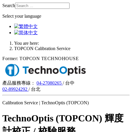
Search
Select your language
You are here:
TOPCON Calibration Service
Former: TOPCON TECHNOHOUSE
產品服務專線：
04-27080265
/ 台中
02-89924292
/ 台北
Calibration Service | TechnoOptis (TOPCON)
TechnoOptis (TOPCON) 輝度
計校正 / 校驗服務