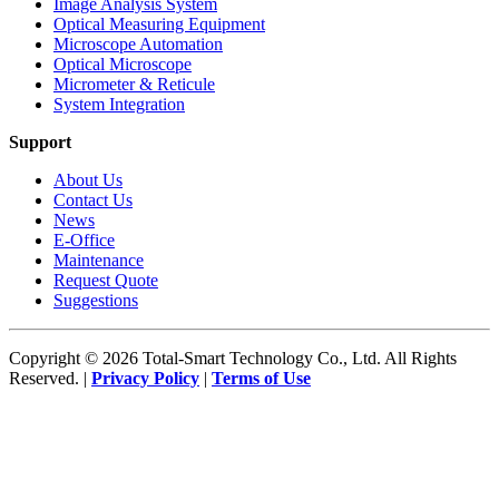
Image Analysis System
Optical Measuring Equipment
Microscope Automation
Optical Microscope
Micrometer & Reticule
System Integration
Support
About Us
Contact Us
News
E-Office
Maintenance
Request Quote
Suggestions
Copyright © 2026 Total-Smart Technology Co., Ltd. All Rights
Reserved. |
Privacy Policy
|
Terms of Use