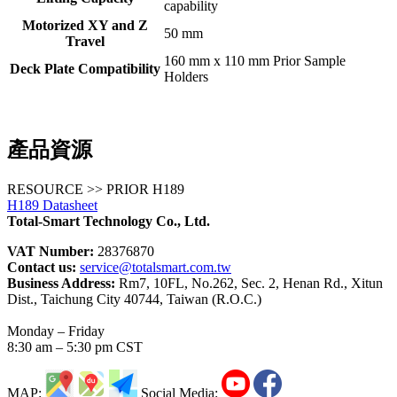
capability
Motorized XY and Z
50 mm
Travel
160 mm x 110 mm Prior Sample
Deck Plate Compatibility
Holders
產品資源
RESOURCE >> PRIOR H189
H189 Datasheet
Total-Smart Technology Co., Ltd.
VAT Number:
28376870
Contact us:
service@totalsmart.com.tw
Business Address:
Rm7, 10FL, No.262, Sec. 2, Henan Rd., Xitun
Dist., Taichung City 40744, Taiwan (R.O.C.)
Monday – Friday
8:30 am – 5:30 pm CST
MAP:
Social Media: