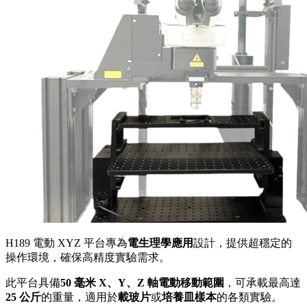
H189 電動 XYZ 平台專為
電生理學應用
設計，提供超穩定的
操作環境，確保高精度實驗需求。
此平台具備
50 毫米 X、Y、Z 軸電動移動範圍
，可承載最高達
25 公斤
的重量，適用於
載玻片
或
培養皿樣本
的各類實驗。