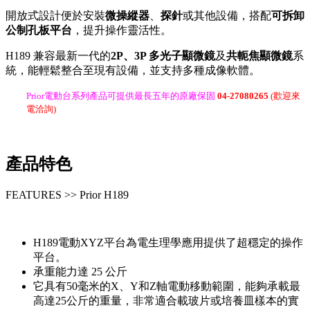
開放式設計便於安裝
微操縱器
、
探針
或其他設備，搭配
可拆卸
公制孔板平台
，提升操作靈活性。
H189 兼容最新一代的
2P、3P 多光子顯微鏡
及
共軛焦顯微鏡
系
統，能輕鬆整合至現有設備，並支持多種成像軟體。
Prior電動台系列產品可提供最長五年的原廠保固
04-27080265
(歡迎來
電洽詢)
產品特色
FEATURES >> Prior H189
H189電動XYZ平台為電生理學應用提供了超穩定的操作
平台。
承重能力達 25 公斤
它具有50毫米的X、Y和Z軸電動移動範圍，能夠承載最
高達25公斤的重量，非常適合載玻片或培養皿樣本的實