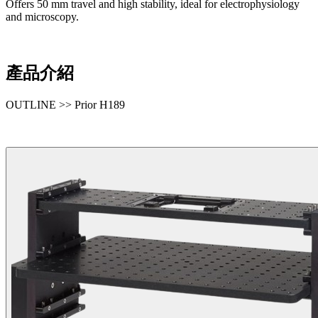
Offers 50 mm travel and high stability, ideal for electrophysiology
and microscopy.
產品介紹
OUTLINE >> Prior H189