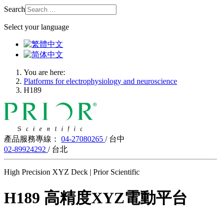
Search
Select your language
You are here:
Platforms for electrophysiology and neuroscience
H189
產品服務專線：
04-27080265
/ 台中
02-89924292
/ 台北
High Precision XYZ Deck | Prior Scientific
H189 高精度XYZ電動平台