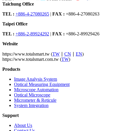
Taichung Office
TEL :
+886-4-27080265
|
FAX :
+886-4-27080263
Taipei Office
TEL :
+886-2-89924292
|
FAX :
+886-2-89929426
Website
https://www.totalsmart.tw (
TW
∣
CN
∣
EN
)
https://www.totalsmart.com.tw (
TW
)
Products
Image Analysis System
Optical Measuring Equipment
Microscope Automation
Optical Microscope
Micrometer & Reticule
System Integration
Support
About Us
Contact Us