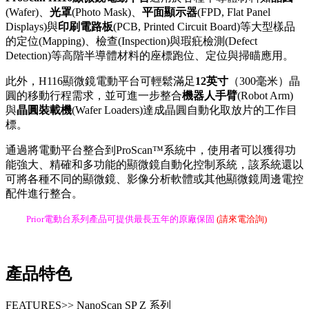
(Wafer)、
光罩
(Photo Mask)、
平面顯示器
(FPD, Flat Panel
Displays)與
印刷電路板
(PCB, Printed Circuit Board)等大型樣品
的定位(Mapping)、檢查(Inspection)與瑕疪檢測(Defect
Detection)等高階半導體材料的座標跑位、定位與掃瞄應用。
此外，H116顯微鏡電動平台可輕鬆滿足
12英寸
（300毫米）晶
圓的移動行程需求，並可進一步整合
機器人手臂
(Robot Arm)
與
晶圓裝載機
(Wafer Loaders)達成晶圓自動化取放片的工作目
標。
通過將電動平台整合到ProScan™系統中，使用者可以獲得功
能強大、精確和多功能的顯微鏡自動化控制系統，該系統還以
可將各種不同的顯微鏡、影像分析軟體或其他顯微鏡周邊電控
配件進行整合。
Prior電動台系列產品可提供最長五年的原廠保固
(請來電洽詢)
產品特色
FEATURES>> NanoScan SP Z 系列