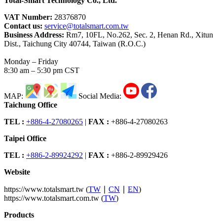
Total-Smart Technology Co., Ltd.
VAT Number:
28376870
Contact us:
service@totalsmart.com.tw
Business Address:
Rm7, 10FL, No.262, Sec. 2, Henan Rd., Xitun
Dist., Taichung City 40744, Taiwan (R.O.C.)
Monday – Friday
8:30 am – 5:30 pm CST
MAP:
Social Media:
Taichung Office
TEL :
+886-4-27080265
|
FAX :
+886-4-27080263
Taipei Office
TEL :
+886-2-89924292
|
FAX :
+886-2-89929426
Website
https://www.totalsmart.tw (
TW
∣
CN
∣
EN
)
https://www.totalsmart.com.tw (
TW
)
Products