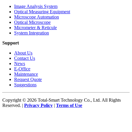
Image Analysis System
Optical Measuring Equipment
Microscope Automation
Optical Microscope
Micrometer & Reticule
System Integration
Support
About Us
Contact Us
News
E-Office
Maintenance
Request Quote
Suggestions
Copyright © 2026 Total-Smart Technology Co., Ltd. All Rights
Reserved. |
Privacy Policy
|
Terms of Use