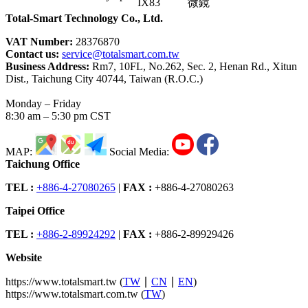
IX83
微鏡
Total-Smart Technology Co., Ltd.
VAT Number:
28376870
Contact us:
service@totalsmart.com.tw
Business Address:
Rm7, 10FL, No.262, Sec. 2, Henan Rd., Xitun
Dist., Taichung City 40744, Taiwan (R.O.C.)
Monday – Friday
8:30 am – 5:30 pm CST
MAP:
Social Media:
Taichung Office
TEL :
+886-4-27080265
|
FAX :
+886-4-27080263
Taipei Office
TEL :
+886-2-89924292
|
FAX :
+886-2-89929426
Website
https://www.totalsmart.tw (
TW
∣
CN
∣
EN
)
https://www.totalsmart.com.tw (
TW
)