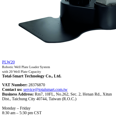
PLW20
Robotic Well Plate Loader System
with 20 Well Plate Capacity
Total-Smart Technology Co., Ltd.
VAT Number:
28376870
Contact us:
service@totalsmart.com.tw
Business Address:
Rm7, 10FL, No.262, Sec. 2, Henan Rd., Xitun
Dist., Taichung City 40744, Taiwan (R.O.C.)
Monday – Friday
8:30 am – 5:30 pm CST