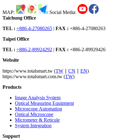
MAP:
Social Media:
Taichung Office
TEL :
+886-4-27080265
|
FAX :
+886-4-27080263
Taipei Office
TEL :
+886-2-89924292
|
FAX :
+886-2-89929426
Website
https://www.totalsmart.tw (
TW
∣
CN
∣
EN
)
https://www.totalsmart.com.tw (
TW
)
Products
Image Analysis System
Optical Measuring Equipment
Microscope Automation
Optical Microscope
Micrometer & Reticule
System Integration
Support