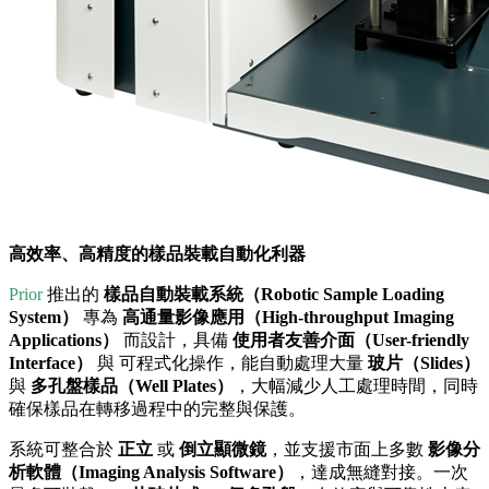
高效率、高精度的樣品裝載自動化利器
Prior
推出的
樣品自動裝載系統（Robotic Sample Loading
System）
專為
高通量影像應用（High-throughput Imaging
Applications）
而設計，具備
使用者友善介面（User-friendly
Interface）
與 可程式化操作，能自動處理大量
玻片（Slides）
與
多孔盤樣品（Well Plates）
，大幅減少人工處理時間，同時
確保樣品在轉移過程中的完整與保護。
系統可整合於
正立
或
倒立顯微鏡
，並支援市面上多數
影像分
析軟體（Imaging Analysis Software）
，達成無縫對接。一次