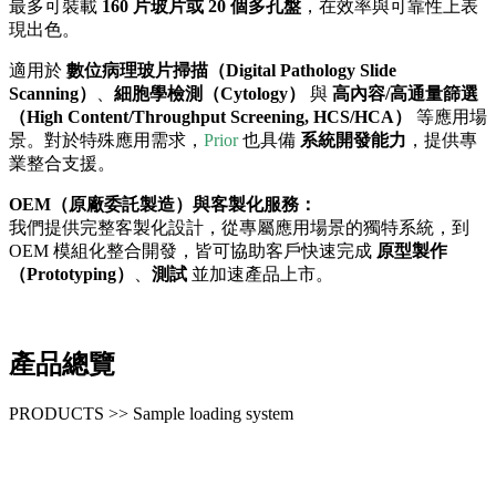
最多可裝載
160 片玻片或 20 個多孔盤
，在效率與可靠性上表
現出色。
適用於
數位病理玻片掃描（Digital Pathology Slide
Scanning）
、
細胞學檢測（Cytology）
與
高內容/高通量篩選
（High Content/Throughput Screening, HCS/HCA）
等應用場
景。對於特殊應用需求，
Prior
也具備
系統開發能力
，提供專
業整合支援。
OEM（原廠委託製造）與客製化服務：
我們提供完整客製化設計，從專屬應用場景的獨特系統，到
OEM 模組化整合開發，皆可協助客戶快速完成
原型製作
（Prototyping）
、
測試
並加速產品上市。
產品總覽
PRODUCTS >> Sample loading system