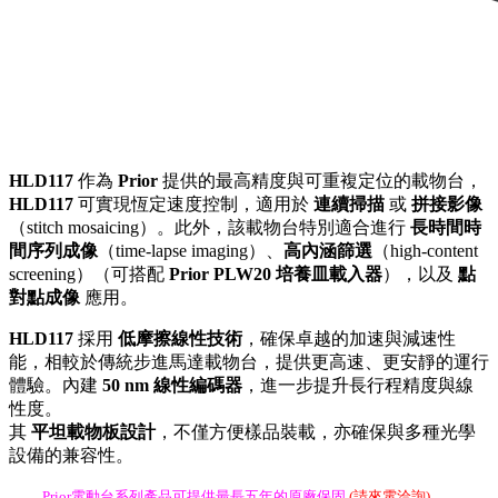
HLD117
作為
Prior
提供的最高精度與可重複定位的載物台，
HLD117
可實現恆定速度控制，適用於
連續掃描
或
拼接影像
（stitch mosaicing）。此外，該載物台特別適合進行
長時間時
間序列成像
（time-lapse imaging）、
高內涵篩選
（high-content
screening）（可搭配
Prior PLW20 培養皿載入器
），以及
點
對點成像
應用。
HLD117
採用
低摩擦線性技術
，確保卓越的加速與減速性
能，相較於傳統步進馬達載物台，提供更高速、更安靜的運行
體驗。內建
50 nm 線性編碼器
，進一步提升長行程精度與線
性度。
其
平坦載物板設計
，不僅方便樣品裝載，亦確保與多種光學
設備的兼容性。
Prior電動台系列產品可提供最長五年的原廠保固
(請來電洽詢)