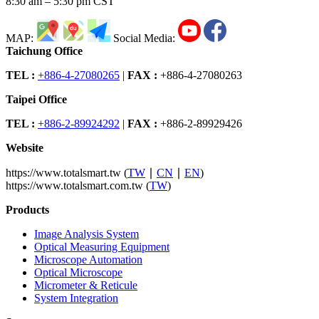
8:30 am – 5:30 pm CST
MAP:
Social Media:
Taichung Office
TEL :
+886-4-27080265
|
FAX :
+886-4-27080263
Taipei Office
TEL :
+886-2-89924292
|
FAX :
+886-2-89929426
Website
https://www.totalsmart.tw (
TW
∣
CN
∣
EN
)
https://www.totalsmart.com.tw (
TW
)
Products
Image Analysis System
Optical Measuring Equipment
Microscope Automation
Optical Microscope
Micrometer & Reticule
System Integration