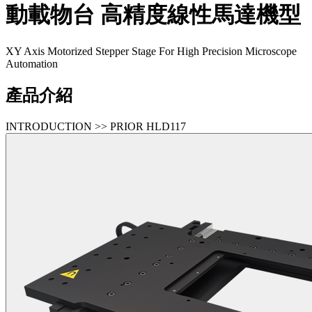
動載物台
高精度線性馬達機型
XY Axis Motorized Stepper Stage For High Precision Microscope
Automation
產品介紹
INTRODUCTION >> PRIOR HLD117