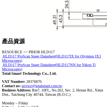
產品資源
RESOURCE >> PRIOR HLD117
HLD117 ProScan Stage Datasheet(HLD117IX for Olympus IX3
Microscopes)
HLD117 ProScan Stage Datasheet(HLD117NN for Nikon Ti
Microscopes)
Total-Smart Technology Co., Ltd.
VAT Number:
28376870
Contact us:
service@totalsmart.com.tw
Business Address:
Rm7, 10FL, No.262, Sec. 2, Henan Rd., Xitun
Dist., Taichung City 40744, Taiwan (R.O.C.)
Monday – Friday