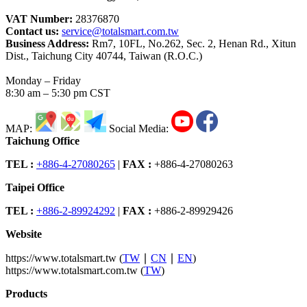
VAT Number:
28376870
Contact us:
service@totalsmart.com.tw
Business Address:
Rm7, 10FL, No.262, Sec. 2, Henan Rd., Xitun
Dist., Taichung City 40744, Taiwan (R.O.C.)
Monday – Friday
8:30 am – 5:30 pm CST
MAP:
Social Media:
Taichung Office
TEL :
+886-4-27080265
|
FAX :
+886-4-27080263
Taipei Office
TEL :
+886-2-89924292
|
FAX :
+886-2-89929426
Website
https://www.totalsmart.tw (
TW
∣
CN
∣
EN
)
https://www.totalsmart.com.tw (
TW
)
Products