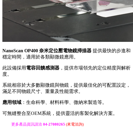
NanoScan OP400 奈米定位壓電物鏡掃描器
提供最快的步進和
穩定時間，適用於各類顯微鏡應用。
此設備採用
電容回饋感測器
，提供市場領先的定位精度與解析
度。
系統相容於大多數顯微鏡與物鏡，提供最佳化的可配置設定，
滿足不同物鏡尺寸、重量及性能需求。
應用領域
：生命科學、材料科學、微納米製造等。
可無縫整合至OEM系統，提供靈活的客製化解決方案。
更多產品資訊請洽
04-27080265
(來電洽詢)