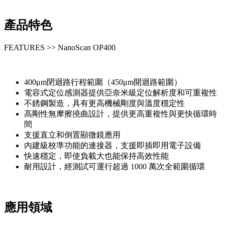
產品特色
FEATURES >> NanoScan OP400
400μm閉迴路行程範圍（450μm開迴路範圍）
電容式定位感測器提供亞奈米級定位解析度和可重複性
不銹鋼製造，具有更高機械剛度與溫度穩定性
高剛性無摩擦撓曲設計，提供更高重複性與更快循環時
間
支援直立和倒置顯微鏡應用
內建級校準功能的連接器，支援即插即用電子設備
快速穩定，即使負載大也能保持高效性能
耐用設計，經測試可運行超過 1000 萬次全範圍循環
應用領域