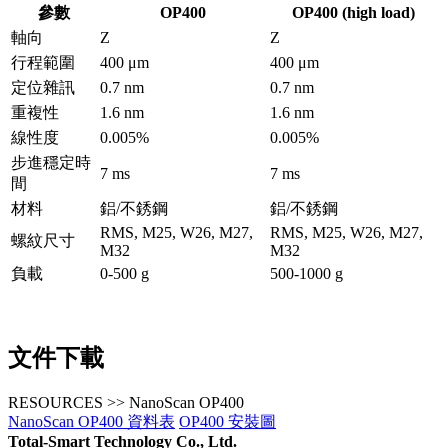
參數
OP400
OP400 (high load)
軸向
Z
Z
行程範圍
400 μm
400 μm
定位雜訊
0.7 nm
0.7 nm
重複性
1.6 nm
1.6 nm
線性度
0.005%
0.005%
步進穩定時
7 ms
7 ms
間
材料
鋁/不銹鋼
鋁/不銹鋼
RMS, M25, W26, M27,
RMS, M25, W26, M27,
螺紋尺寸
M32
M32
負載
0-500 g
500-1000 g
文件下載
RESOURCES >> NanoScan OP400
NanoScan OP400 資料表
OP400 安裝圖
Total-Smart Technology Co., Ltd.