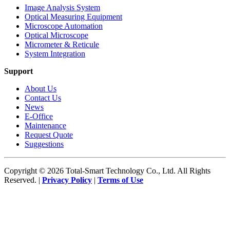
Image Analysis System
Optical Measuring Equipment
Microscope Automation
Optical Microscope
Micrometer & Reticule
System Integration
Support
About Us
Contact Us
News
E-Office
Maintenance
Request Quote
Suggestions
Copyright © 2026 Total-Smart Technology Co., Ltd. All Rights
Reserved. |
Privacy Policy
|
Terms of Use