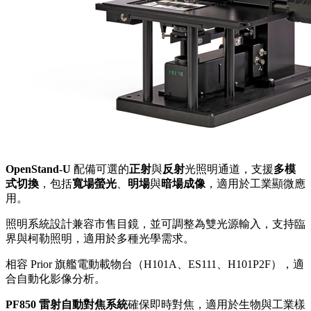
OpenStand-U
配備可選的
正射
與
反射
光照明通道，支援
多模
式切換
，包括
寬場螢光
、
明場
與
暗場成像
，適用於工業顯微應
用。
照明系統設計兼容市售目鏡，並可調整為雙光源輸入，支持臨
界與柯勒照明，適用於多種光學需求。
相容 Prior 旗艦電動載物台（H101A、ES111、H101P2F），適
合自動化影像分析。
PF850 雷射自動對焦系統
確保即時對焦，適用於生物與工業樣