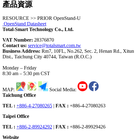
產品資源
RESOURCE >> PRIOR OpenStand-U
OpenStand Datasheet
Total-Smart Technology Co., Ltd.
VAT Number:
28376870
Contact us:
service@totalsmart.com.tw
Business Address:
Rm7, 10FL, No.262, Sec. 2, Henan Rd., Xitun
Dist., Taichung City 40744, Taiwan (R.O.C.)
Monday – Friday
8:30 am – 5:30 pm CST
MAP:
Social Media:
Taichung Office
TEL :
+886-4-27080265
|
FAX :
+886-4-27080263
Taipei Office
TEL :
+886-2-89924292
|
FAX :
+886-2-89929426
Website