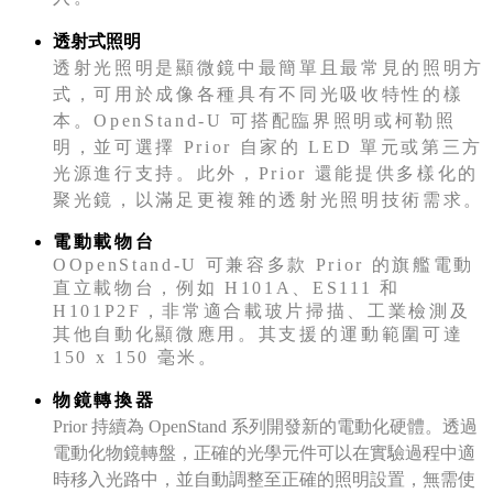
透射式照明
透射光照明是顯微鏡中最簡單且最常見的照明方
式，可用於成像各種具有不同光吸收特性的樣
本。OpenStand-U 可搭配臨界照明或柯勒照
明，並可選擇 Prior 自家的 LED 單元或第三方
光源進行支持。此外，Prior 還能提供多樣化的
聚光鏡，以滿足更複雜的透射光照明技術需求。
電動載物台
OOpenStand-U 可兼容多款 Prior 的旗艦電動
直立載物台，例如 H101A、ES111 和
H101P2F，非常適合載玻片掃描、工業檢測及
其他自動化顯微應用。其支援的運動範圍可達
150 x 150 毫米。
物鏡轉換器
Prior 持續為 OpenStand 系列開發新的電動化硬體。透過
電動化物鏡轉盤，正確的光學元件可以在實驗過程中適
時移入光路中，並自動調整至正確的照明設置，無需使