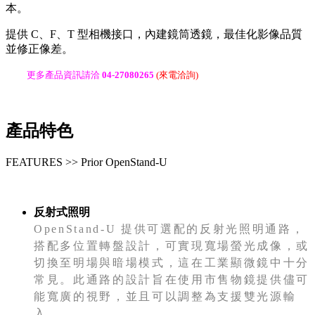
本。
提供 C、F、T 型相機接口，內建鏡筒透鏡，最佳化影像品質
並修正像差。
更多產品資訊請洽
04-27080265
(來電洽詢)
產品特色
FEATURES >> Prior OpenStand-U
反射式照明
OpenStand-U 提供可選配的反射光照明通路，
搭配多位置轉盤設計，可實現寬場螢光成像，或
切換至明場與暗場模式，這在工業顯微鏡中十分
常見。此通路的設計旨在使用市售物鏡提供儘可
能寬廣的視野，並且可以調整為支援雙光源輸
入。