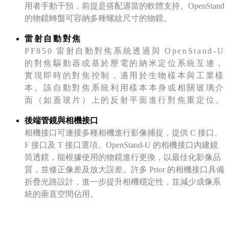
用者手動干預，前提是搭配適當的軟體支持。OpenStand
的物鏡轉盤可容納多種螺紋尺寸的物鏡。
雷射自動對焦
PF850 雷射自動對焦系統透過與 OpenStand-U
的對焦驅動器或基於壓電的納米定位系統互連，
實現即時的對焦控制，適用於生物樣本與工業樣
本。該自動對焦系統利用樣本本身或相關玻璃介
面（如蓋玻片）上的反射平面進行對焦重定位。
後端管鏡與相機接口
相機接口可連接多種相機進行影像捕捉，提供 C 接口、
F 接口及 T 接口選項。OpenStand-U 的相機接口內建鏡
筒透鏡，能根據使用的物鏡進行更換，以最佳化影像品
質，並修正像差及放大誤差。許多 Prior 的相機接口具備
折疊光路設計，進一步提升相機穩定性，並減少成像系
統的垂直空間佔用。