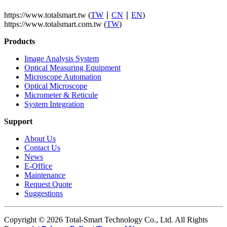
https://www.totalsmart.tw (
TW
∣
CN
∣
EN
)
https://www.totalsmart.com.tw (
TW
)
Products
Image Analysis System
Optical Measuring Equipment
Microscope Automation
Optical Microscope
Micrometer & Reticule
System Integration
Support
About Us
Contact Us
News
E-Office
Maintenance
Request Quote
Suggestions
Copyright © 2026 Total-Smart Technology Co., Ltd. All Rights