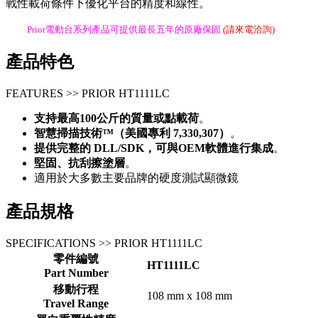
戰性載荷條件下優化平台的精度和線性。
Prior電動台系列產品可提供最長五年的原廠保固
(請來電洽詢)
產品特色
FEATURES >> PRIOR HT1111LC
支持最高100公斤的質量或點載荷
。
智慧掃描技術™（美國專利 7,330,307）
。
提供完整的 DLL/SDK，可與OEM軟體進行集成
。
堅固、抗刮擦塗層
。
適用於大多數主要品牌的硬度測試顯微鏡
產品規格
SPECIFICATIONS >> PRIOR HT1111LC
零件編號
HT1111LC
Part Number
移動行程
108 mm x 108 mm
Travel Range