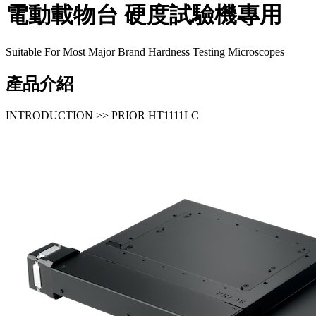
電動載物台
硬度試驗機專用
Suitable For Most Major Brand Hardness Testing Microscopes
產品介紹
INTRODUCTION >> PRIOR HT1111LC