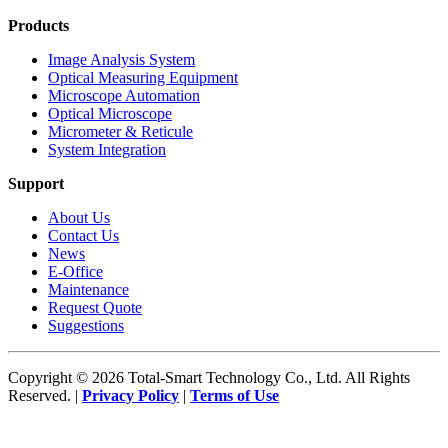
Products
Image Analysis System
Optical Measuring Equipment
Microscope Automation
Optical Microscope
Micrometer & Reticule
System Integration
Support
About Us
Contact Us
News
E-Office
Maintenance
Request Quote
Suggestions
Copyright © 2026 Total-Smart Technology Co., Ltd. All Rights
Reserved. |
Privacy Policy
|
Terms of Use