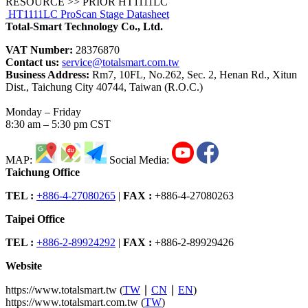
RESOURCE >> PRIOR HT1111LC
HT1111LC ProScan Stage Datasheet
Total-Smart Technology Co., Ltd.
VAT Number:
28376870
Contact us:
service@totalsmart.com.tw
Business Address:
Rm7, 10FL, No.262, Sec. 2, Henan Rd., Xitun
Dist., Taichung City 40744, Taiwan (R.O.C.)
Monday – Friday
8:30 am – 5:30 pm CST
MAP:
Social Media:
Taichung Office
TEL :
+886-4-27080265
|
FAX :
+886-4-27080263
Taipei Office
TEL :
+886-2-89924292
|
FAX :
+886-2-89929426
Website
https://www.totalsmart.tw (
TW
∣
CN
∣
EN
)
https://www.totalsmart.com.tw (
TW
)