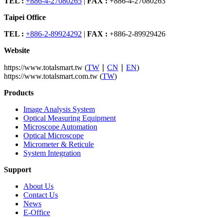
TEL :
+886-4-27080265
|
FAX :
+886-4-27080263
Taipei Office
TEL :
+886-2-89924292
|
FAX :
+886-2-89929426
Website
https://www.totalsmart.tw (
TW
∣
CN
∣
EN
)
https://www.totalsmart.com.tw (
TW
)
Products
Image Analysis System
Optical Measuring Equipment
Microscope Automation
Optical Microscope
Micrometer & Reticule
System Integration
Support
About Us
Contact Us
News
E-Office