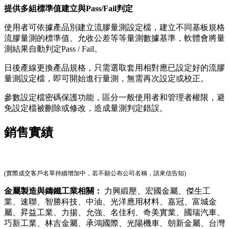
提供多組標準值建立與Pass/Fail判定
使用者可依據產品別建立流膠量測設定檔，建立不同基板規格
流膠量測的標準值、允收公差等等量測數據基準，軟體會將量
測結果自動判定Pass / Fail。
日後產線更換產品規格，只需選取套用相對應已設定好的流膠
量測設定檔，即可開始進行量測，無需再次設定或校正。
參數設定檔密碼保護功能，區分一般使用者和管理者權限，避
免設定檔被刪除或修改，造成量測判定錯誤。
銷售實績
(實際成交客戶名單持續增加中，若不願公布公司名稱，請來信告知)
金屬製造與鑄鐵工業相關：
力興緞壓、宏國金屬、傑生工
業、速聯、智勝科技、中油、光洋應用材料、嘉冠、富城金
屬、昇益工業、力揚、允強、名佳利、奇美實業、國瑞汽車、
巧新工業、林吉金屬、承鴻國際、光陽機車、朝新金屬、台灣