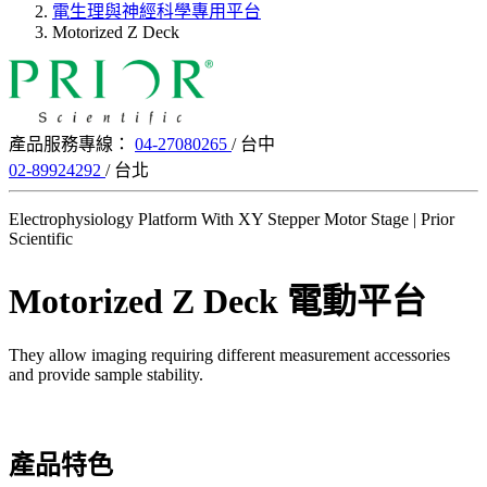
電生理與神經科學專用平台
Motorized Z Deck
產品服務專線：
04-27080265
/ 台中
02-89924292
/ 台北
Electrophysiology Platform With XY Stepper Motor Stage | Prior
Scientific
Motorized Z Deck 電動平台
They allow imaging requiring different measurement accessories
and provide sample stability.
產品特色