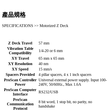
產品規格
SPECIFICATIONS >> Motorized Z Deck
Z Deck Travel
57 mm
Vibration Table
1/4-20 or 6 mm
Compatibility
XY Travel
65 mm x 65 mm
XY Resolution
40 nm
XY Speed
15 mm/s
Spacers Provided
4 pillar spacers, 4 x 1 inch spacers
ProScan Controller
Universal external power supply. Input 100-
Power
240V, 50/60Hz., Max 1.6A
ProScan Computer
RS232/USB
Interface
ProScan
8 bit word, 1 stop bit, no parity, no
Communication
handshake
Protocol