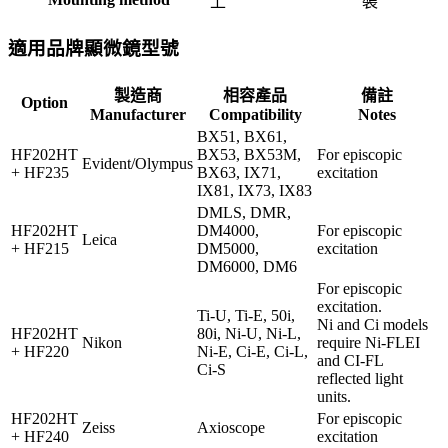
上
裝
適用品牌顯微鏡型號
製造商
相容產品
備註
Option
Manufacturer
Compatibility
Notes
BX51, BX61,
HF202HT
BX53, BX53M,
For episcopic
Evident/Olympus
+ HF235
BX63, IX71,
excitation
IX81, IX73, IX83
DMLS, DMR,
HF202HT
DM4000,
For episcopic
Leica
+ HF215
DM5000,
excitation
DM6000, DM6
For episcopic
excitation.
Ti-U, Ti-E, 50i,
Ni and Ci models
HF202HT
80i, Ni-U, Ni-L,
Nikon
require Ni-FLEI
+ HF220
Ni-E, Ci-E, Ci-L,
and CI-FL
Ci-S
reflected light
units.
HF202HT
For episcopic
Zeiss
Axioscope
+ HF240
excitation