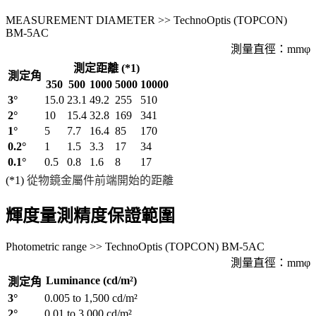
MEASUREMENT DIAMETER >> TechnoOptis (TOPCON)
BM-5AC
測量直徑：mmφ
測定距離 (*1)
測定角
350
500
1000
5000
10000
3°
15.0
23.1
49.2
255
510
2°
10
15.4
32.8
169
341
1°
5
7.7
16.4
85
170
0.2°
1
1.5
3.3
17
34
0.1°
0.5
0.8
1.6
8
17
(*1)
從物鏡金屬件前端開始的距離
輝度量測精度保證範圍
Photometric range >> TechnoOptis (TOPCON) BM-5AC
測量直徑：mmφ
Luminance (cd/m²)
測定角
3°
0.005 to 1,500 cd/m²
2°
0.01 to 3,000 cd/m²