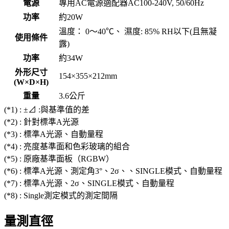
電源
專用AC電源適配器AC100-240V, 50/60Hz
功率
約20W
溫度： 0～40℃、 濕度: 85% RH以下(且無凝
使用條件
露)
功率
約34W
外形尺寸
154×355×212mm
(W×D×H)
重量
3.6公斤
(*1) : ±⊿ :與基準值的差
(*2) : 針對標準A光源
(*3) : 標準A光源、自動量程
(*4) : 亮度基準面和色彩玻璃的組合
(*5) : 原廠基準面板（RGBW）
(*6) : 標準A光源、測定角3°、2σ、、SINGLE模式、自動量程
(*7) : 標準A光源、2σ、SINGLE模式、自動量程
(*8) : Single測定模式的測定間隔
量測直徑