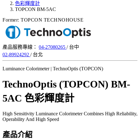
色彩輝度計
TOPCON BM-5AC
Former: TOPCON TECHNOHOUSE
產品服務專線：
04-27080265
/ 台中
02-89924292
/ 台北
Luminance Colorimeter | TechnoOptis (TOPCON)
TechnoOptis (TOPCON) BM-
5AC 色彩輝度計
High Sensitivity Luminance Colorimeter Combines High Reliability,
Operability And High Speed
產品介紹