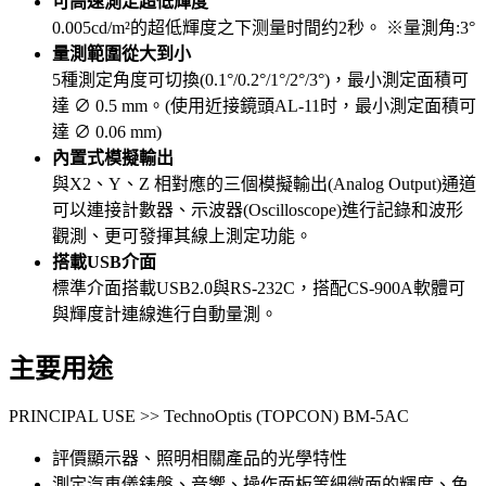
可高速測定超低輝度
0.005cd/m²的超低輝度之下测量时間约2秒。 ※量測角:3°
量測範圍從大到小
5種測定角度可切換(0.1°/0.2°/1°/2°/3°)，最小測定面積可
達 ∅ 0.5 mm。(使用近接鏡頭AL-11时，最小測定面積可
達 ∅ 0.06 mm)
內置式模擬輸出
與X2、Y、Z 相對應的三個模擬輸出(Analog Output)通道
可以連接計數器、示波器(Oscilloscope)進行記錄和波形
觀測、更可發揮其線上測定功能。
搭載USB介面
標準介面搭載USB2.0與RS-232C，搭配CS-900A軟體可
與輝度計連線進行自動量測。
主要用途
PRINCIPAL USE >> TechnoOptis (TOPCON) BM-5AC
評價顯示器、照明相關產品的光學特性
測定汽車儀錶盤、音響、操作面板等細微面的輝度、色