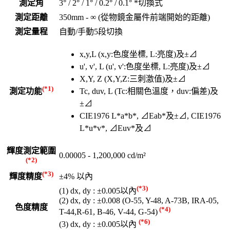
測定角
3° / 2° / 1° / 0.2° / 0.1° *切換式
測定距離
350mm - ∞ (從物鏡金屬件前端開始的距離)
測定量程
自動/手動5段切換
x,y,L (x,y:色度坐標, L:亮度)及±⊿
u', v', L (u', v':色度坐標, L:亮度)及±⊿
X,Y, Z (X,Y,Z:三刺激值)及±⊿
(*1)
測定功能
Tc, duv, L (Tc:相關色溫度，duv:偏差)及
±⊿
CIE1976 L*a*b*, ⊿Eab*及±⊿, CIE1976
L*u*v*, ⊿Euv*及⊿
輝度測定範圍
0.00005 - 1,200,000 cd/m²
(*2)
(*3)
輝度精度
±4% 以內
(*3)
(1) dx, dy : ±0.005以內
(2) dx, dy : ±0.008 (O-55, Y-48, A-73B, IRA-05,
色度精度
(*4)
T-44,R-61, B-46, V-44, G-54)
(*6)
(3) dx, dy : ±0.005以內