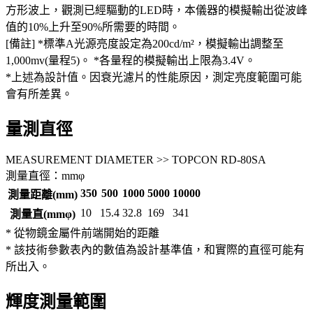
方形波上，觀測已經驅動的LED時，本儀器的模擬輸出從波峰
值的10%上升至90%所需要的時間。
[備註] *標準A光源亮度設定為200cd/m²，模擬輸出調整至
1,000mv(量程5)。 *各量程的模擬輸出上限為3.4V。
*上述為設計值。因衰光濾片的性能原因，測定亮度範圍可能
會有所差異。
量測直徑
MEASUREMENT DIAMETER >> TOPCON RD-80SA
測量直徑：mmφ
350
500
1000
5000
10000
測量距離(mm)
10
15.4
32.8
169
341
測量直(mmφ)
* 從物鏡金屬件前端開始的距離
* 該技術參數表內的數值為設計基準值，和實際的直徑可能有
所出入。
輝度測量範圍