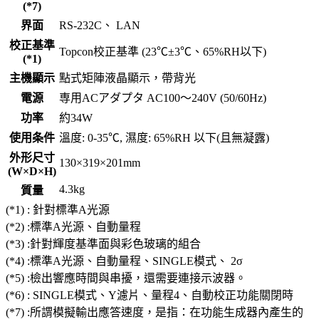
(*7)
界面
RS-232C、 LAN
校正基準
Topcon校正基準 (23℃±3℃、65%RH以下)
(*1)
主機顯示
點式矩陣液晶顯示，帶背光
電源
専用ACアダプタ AC100～240V (50/60Hz)
功率
約34W
使用条件
溫度: 0-35℃, 濕度: 65%RH 以下(且無凝露)
外形尺寸
130×319×201mm
(W×D×H)
4.3kg
質量
(*1) : 針對標準A光源
(*2) :標準A光源、自動量程
(*3) :針對輝度基準面與彩色玻璃的組合
(*4) :標準A光源、自動量程、SINGLE模式、 2σ
(*5) :檢出響應時間與串擾，還需要連接示波器。
(*6) : SINGLE模式、Y濾片、量程4、自動校正功能關閉時
(*7) :所謂模擬輸出應答速度，是指：在功能生成器內產生的