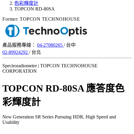
色彩輝度計
TOPCON RD-80SA
Former: TOPCON TECHNOHOUSE
產品服務專線：
04-27080265
/ 台中
02-89924292
/ 台北
Spectroradiometer | TOPCON TECHNOHOUSE
CORPORATION
TOPCON RD-80SA 應答度色
彩輝度計
New Generation SR Series Pursuing HDR, High Speed and
Usability