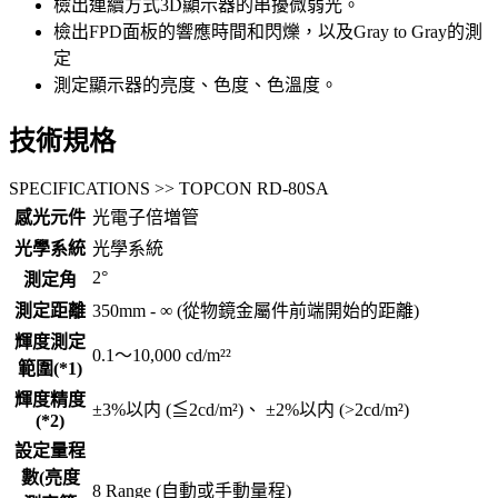
檢出連續方式3D顯示器的串擾微弱光。
檢出FPD面板的響應時間和閃爍，以及Gray to Gray的測
定
測定顯示器的亮度、色度、色溫度。
技術規格
SPECIFICATIONS >> TOPCON RD-80SA
感光元件
光電子倍増管
光學系統
光學系統
2°
測定角
測定距離
350mm - ∞ (從物鏡金屬件前端開始的距離)
輝度測定
0.1～10,000 cd/m²²
範圍(*1)
輝度精度
±3%以内 (≦2cd/m²)、 ±2%以内 (>2cd/m²)
(*2)
設定量程
數(亮度
8 Range (自動或手動量程)