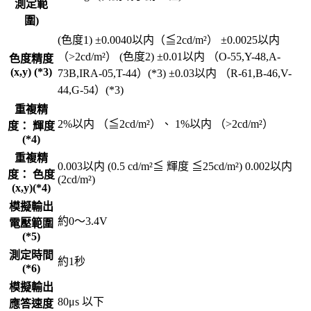
測定範
圍)
(色度1) ±0.0040以内（≦2cd/m²） ±0.0025以内
（>2cd/m²） (色度2) ±0.01以内 （O-55,Y-48,A-
色度精度
(x,y) (*3)
73B,IRA-05,T-44）(*3) ±0.03以内 （R-61,B-46,V-
44,G-54）(*3)
重複精
2%以内 （≦2cd/m²）、 1%以内 （>2cd/m²）
度： 輝度
(*4)
重複精
0.003以内 (0.5 cd/m²≦ 輝度 ≦25cd/m²) 0.002以内
度： 色度
(2cd/m²)
(x,y)(*4)
模擬輸出
約0～3.4V
電壓範圍
(*5)
測定時間
約1秒
(*6)
模擬輸出
80μs 以下
應答速度