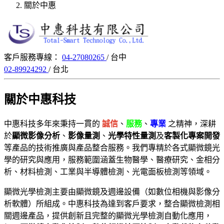
關於中惠
客戶服務專線：
04-27080265
/ 台中
02-89924292
/ 台北
關於中惠科技
中惠科技多年來秉持一貫的
誠信
、
服務
、
專業
之精神，深耕
於
顯微影像分析
、
影像量測
、
光學特性量測
及
客製化專案開發
等產品的技術推廣與產品整合服務。我們專精於各式顯微鏡光
學的研究與應用，服務範圍涵蓋生物醫學、醫療研究、金相分
析、材料檢測、工業與半導體檢測、光電面板檢測等領域。
顯微光學檢測主要由顯微鏡及週邊設備（如數位相機與影像分
析軟體）所組成。中惠科技為達到客戶要求，整合顯微檢測相
關週邊產品，提供創新且完整的顯微光學檢測自動化應用，