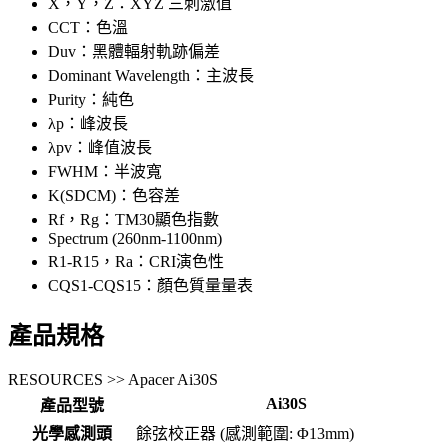
X，Y，Z：XYZ 三刺激值
CCT：色溫
Duv：黑體輻射軌跡偏差
Dominant Wavelength：主波長
Purity：純色
λp：峰波長
λpv：峰值波長
FWHM：半波寬
K(SDCM)：色容差
Rf，Rg：TM30顯色指數
Spectrum (260nm-1100nm)
R1-R15，Ra：CRI演色性
CQS1-CQS15：顏色質量量表
產品規格
RESOURCES >> Apacer Ai30S
Ai30S
產品型號
光學感測頭
餘弦校正器 (感測範圍: Φ13mm)