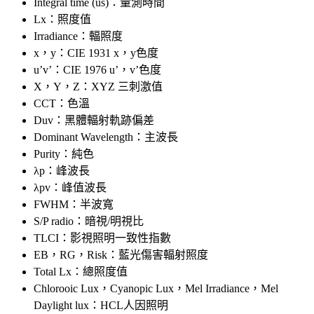
Integral time (us)：量測時間
Lx：照度值
Irradiance：輻照度
x，y：CIE 1931 x，y色度
u’v’：CIE 1976 u’，v’色度
X，Y，Z：XYZ 三刺激值
CCT：色溫
Duv：黑體輻射軌跡偏差
Dominant Wavelength：主波長
Purity：純色
λp：峰波長
λpv：峰值波長
FWHM：半波寬
S/P radio：暗視/明視比
TLCI：影視照明一致性指數
EB，RG，Risk：藍光傷害輻射照度
Total Lx：總照度值
Chlorooic Lux，Cyanopic Lux，Mel Irradiance，Mel
Daylight lux：HCL人因照明