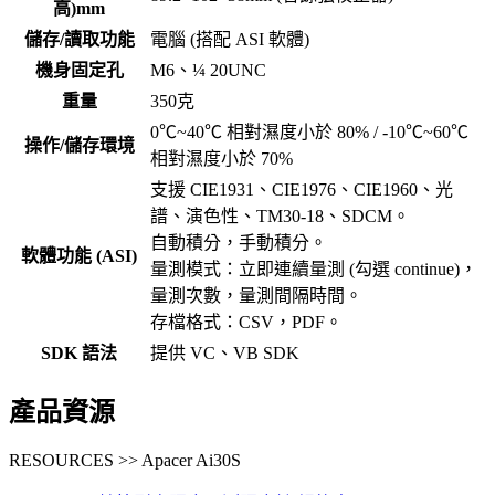
高)mm
儲存/讀取功能
電腦 (搭配 ASI 軟體)
機身固定孔
M6、¼ 20UNC
重量
350克
0℃~40℃ 相對濕度小於 80% / -10℃~60℃
操作/儲存環境
相對濕度小於 70%
支援 CIE1931、CIE1976、CIE1960、光
譜、演色性、TM30-18、SDCM。
自動積分，手動積分。
軟體功能 (ASI)
量測模式：立即連續量測 (勾選 continue)，
量測次數，量測間隔時間。
存檔格式：CSV，PDF。
SDK 語法
提供 VC、VB SDK
產品資源
RESOURCES >> Apacer Ai30S