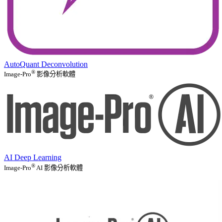
AutoQuant Deconvolution
®
Image-Pro
影像分析軟體
AI Deep Learning
®
Image-Pro
AI 影像分析軟體