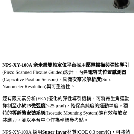
NPS-XY-100A 奈米級雙軸定位平台
採用
壓電掃描與彈性導引
(Piezo Scanned Flexure Guided)設計，內建
電容式位置感測器
(Capacitive Position Sensors)，具備
次奈米解析度
(Sub-
Nanometer Resolution)與可重複性。
經有限元素分析(FEA)優化的彈性導引機構，可將寄生角運動
抑制至
小於25微弧度
(<25 μrad)，確保高純度的運動精度。獨
特的
等靜態安裝系統
(Isostatic Mounting System)能有效釋放安
裝應力，並以平台中心作為坐標參考點。
NPS-XY-100A 採用
Super Invar
材質(COE 0.3 ppm/K)，可將熱