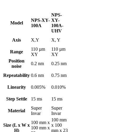
NPS-
NPS-XY-
XY-
Model
100A
100A-
UHV
Axis
X,Y
X, Y
110 µm
110 µm
Range
XY
XY
Position
0.2 nm
0.25 nm
noise
Repeatability
0.6 nm
0.75 nm
Linearity
0.005%
0.010%
Step Settle
15 ms
15 ms
Super
Super
Material
Invar
Invar
100 mm
100 mm x
Size (L x W x
x 100
100 mm x
H)
mm x 23