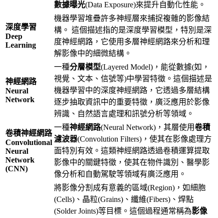
數據曝光
(Data Exposure)來提升自動化性能。
機器學習堆疊許多神經層來捕捉複雜的影像結
深度學習
構。 這個描述指的是深度學習模型，特別是深
Deep
度神經網路，它使用多層神經網路來分析和理
Learning
解影像中的細微結構。
一種
分層模型
(Layered Model)，能從數據(如，
視覺、文本、信號等)中學習特徵。這個描述是
神經網路
機器學習中的深度神經網路，它透過多層結構
Neural
Network
逐步抽取資訊中的重要特徵，廣泛應用於影像
辨識、自然語言處理和訊號分析等領域。
一種
神經網路
(Neural Network)，其層使用
卷積
卷積神經網路
濾波器
(Convolution Filters)，使其在影像處理方
Convolutional
面特別有效。這類神經網路透過卷積運算提取
Neural
Network
影像中的關鍵特徵，使其在物件識別、醫學影
(CNN)
像分析和自動駕駛等領域有廣泛應用。
將影像分割成有意義的區域(Region)，如細胞
(Cells)、晶粒(Grains)、纖維(Fibers)、焊點
(Solder Joints)等目標。這個過程通常稱為
影像