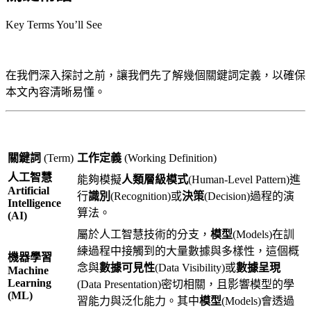
Key Terms You’ll See
在我們深入探討之前，讓我們先了解幾個關鍵詞定義，以確保
本文內容清晰易懂。
關鍵詞
(Term)
工作定義
(Working Definition)
人工智慧
能夠模擬
人類層級模式
(Human-Level Pattern)進
Artificial
行
識別
(Recognition)或
決策
(Decision)過程的演
Intelligence
算法。
(AI)
屬於人工智慧技術的分支，
模型
(Models)在訓
練過程中接觸到的大量數據與多樣性，這個概
機器學習
念與
數據可見性
(Data Visibility)或
數據呈現
Machine
Learning
(Data Presentation)密切相關，且影響模型的學
(ML)
習能力與泛化能力。其中
模型
(Models)會透過