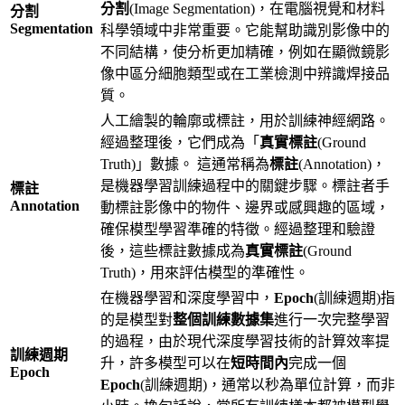
分割
(Image Segmentation)，在電腦視覺和材料
分割
Segmentation
科學領域中非常重要。它能幫助識別影像中的
不同結構，使分析更加精確，例如在顯微鏡影
像中區分細胞類型或在工業檢測中辨識焊接品
質。
人工繪製的輪廓或標註，用於訓練神經網路。
經過整理後，它們成為「
真實標註
(Ground
Truth)」數據。 這通常稱為
標註
(Annotation)，
是機器學習訓練過程中的關鍵步驟。標註者手
標註
Annotation
動標註影像中的物件、邊界或感興趣的區域，
確保模型學習準確的特徵。經過整理和驗證
後，這些標註數據成為
真實標註
(Ground
Truth)，用來評估模型的準確性。
在機器學習和深度學習中，
Epoch
(訓練週期)指
的是模型對
整個訓練數據集
進行一次完整學習
的過程，由於現代深度學習技術的計算效率提
訓練週期
升，許多模型可以在
短時間內
完成一個
Epoch
Epoch
(訓練週期)，通常以秒為單位計算，而非