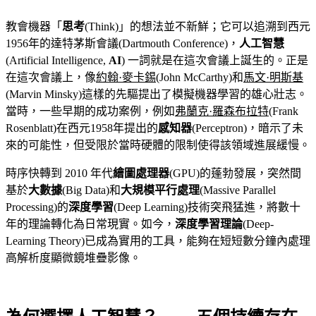
教會機器「
思考
(Think)」的想法並不新鮮；它可以追溯到西元
1956年的達特茅斯會議(Dartmouth Conference)，
人工智慧
(Artificial Intelligence,
AI
) 一詞就是在這次會議上誕生的。正是
在這次會議上，像
約翰·麥卡錫
(John McCarthy)和
馬文·明斯基
(Marvin Minsky)這樣的先驅提出了模擬機器學習的雄心壯志。
當時，一些早期的成功案例，例如
弗蘭克·羅森布拉特
(Frank
Rosenblatt)在西元1958年提出的
感知器
(Perceptron)，暗示了未
來的可能性，但受限於當時硬體的限制使得該領域進展緩慢。
時序快轉到 2010 年代
繪圖處理器
(GPU)的蓬勃發展，突然間
基於
大數據
(Big Data)和
大規模平行處理
(Massive Parallel
Processing)的
深度學習
(Deep Learning)技術突飛猛進，將數十
年的理論轉化為日常現實。如今，
深度學習理論
(Deep-
Learning Theory)已成為實用的工具，能夠在短短數分鐘內處理
高解析度顯微鏡堆疊影像。