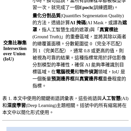
小時。換句話說，當所有訓練樣本都被模型學
習一次，就完成了一個
Epoch
(訓練週期)。
量化分割品質
(Quantifies Segmentation Quality)
的方法，透過計算
AI 掩碼
(AI Mask，或譯為
遮
罩
，指人工智慧生成的遮罩)與「
真實標註
(Ground Truth)」的重疊區域，並將其除以兩者
交集比聯集
的總覆蓋面積。分數範圍從 0（完全不匹配）
Intersection
到 1（完美匹配），通常 0.8 或更高的值，則
over Union
被視為可靠的結果。這種指標常用於評估影像
(IoU)
分割模型的準確性，確保 AI 能夠準確識別目
標區域。在
電腦視覺
和
物件偵測
領域，IoU 是
一個衡量
預測邊界框
與
真實邊界框
重疊程度的
指標。
表 1. 本文中使用的關鍵術語詞彙表，這些術語與
人工智慧
(AI)
和
深度學習
(Deep Learning)主題相關。括號中的所有縮寫將在
本文中以簡化形式使用。