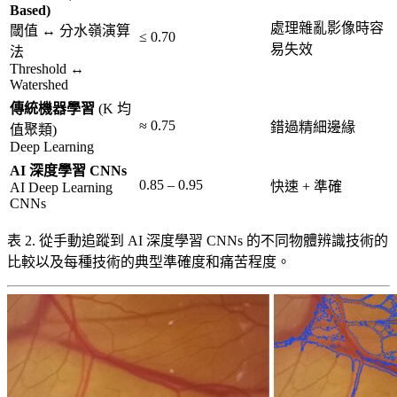
Based)
處理雜亂影像時容
閾值 ↔ 分水嶺演算
≤ 0.70
易失效
法
Threshold ↔
Watershed
傳統機器學習
(K 均
≈ 0.75
錯過精細邊緣
值聚類)
Deep Learning
AI 深度學習 CNNs
0.85 – 0.95
快速 + 準確
AI Deep Learning
CNNs
表 2. 從手動追蹤到 AI 深度學習 CNNs 的不同物體辨識技術的
比較以及每種技術的典型準確度和痛苦程度。