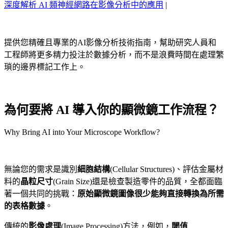
深度解析 AI 類神經網路在影像分析中的應用
|
提供您精確且專業的AI影像分析技術指南，幫助研究人員和
工程師將更多精力投注於數據分析，而不是浪費時間在處理繁
瑣的邊界標記工作上。
為何要將 AI 導入你的顯微鏡工作流程？
Why Bring AI into Your Microscope Workflow?
無論您的需求是識別
細胞結構
(Cellular Structures)、評估金屬材
料的
晶粒尺寸
(Grain Size)還是檢查製造零件的品質，全都面臨
著一個共同的挑戰：
原始顯微鏡圖像很少能夠直接轉換為所需
的表格數據
。
傳統的
影像處理
(Image Processing)方法，例如，
閾值