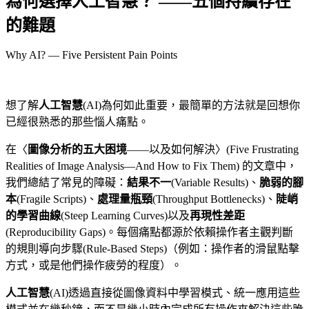
為何選擇人工智慧？ ——五個持續存在
的難題
Why AI? — Five Persistent Pain Points
想了解
人工智慧
(AI)為何如此重要，最簡單的方法就是回想你
已經很熟悉的那些惱人痛點。
在〈
圖像分析的五大困境
——以及如何解決〉(Five Frustrating
Realities of Image Analysis—And How to Fix Them) 的文章中，
我們總結了常見的障礙：
結果不一
(Variable Results)、
脆弱的腳
本
(Fragile Scripts)、
處理量瓶頸
(Throughput Bottlenecks)、
陡峭
的學習曲線
(Steep Learning Curves)以及
再現性差距
(Reproducibility Gaps)。每個痛點都源於依賴操作者主觀判斷
的規則導向步驟(Rule-Based Steps)
（例如：操作者的滑鼠點擊
方式，或是他們操作疲勞的程度）。
人工智慧
(AI)透過直接從圖像資料中學習模式、統一應用這些