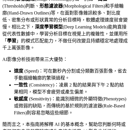
(Thresholds)判斷、
形態濾波器
(Morphological Filters)和手繪輪
廓(Hand-Drawn Outlines)等，在面對影像雜訊較多、對比度
低、密集分布或形狀異常的分析目標時，軟體處理速度就會變
慢。相比之下，
深度學習模型
(Deep Learning Models)能夠直接
從代表性數據中，學習分析目標在視覺上的複雜性，並運用所
「
學習
」的模式匹配能力，不做任何改變且持續穩定地處理成
千上萬張影像。
AI影像分析技術帶來三大優勢：
速度
(Speed)：可在數秒內分割或分類數百張影像，省去
手動描繪輪廓的繁瑣過程。
一致性
(Consistency)：凌晨 2 點的結果與下午 2 點的結
果相同，模型不會疲勞或產生偏差。
敏感度
(Sensitivity)：能識別細微的外顯特徵(Phenotypes)
或微弱的缺陷，而傳統的基於規則的濾波器(Rule-Based
Filters)則容易忽略這些細節。
簡而言之，本指南將解釋 AI 的基本概念，幫助您判斷何時或