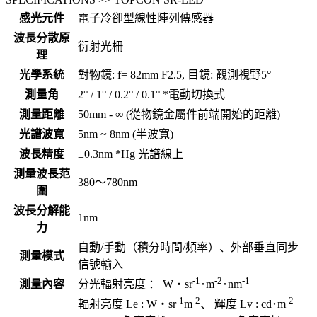
感光元件
電子冷卻型線性陣列傳感器
波長分散原
衍射光柵
理
光學系統
對物鏡: f= 82mm F2.5, 目鏡: 觀測視野5°
測量角
2° / 1° / 0.2° / 0.1° *電動切換式
測量距離
50mm - ∞ (從物鏡金屬件前端開始的距離)
光譜波寬
5nm ~ 8nm (半波寬)
波長精度
±0.3nm *Hg 光譜線上
測量波長范
380～780nm
圍
波長分解能
1nm
力
自動/手動（積分時間/頻率）、外部垂直同步
測量模式
信號輸入
-1
-2
-1
測量內容
分光輻射亮度 ： W・sr
･m
･nm
-1
-2
-2
輻射亮度 Le : W・sr
m
、 輝度 Lv : cd･m