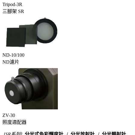
Tripod-3R
三腳架 SR
ND-10/100
ND濾片
ZV-30
照度適配器
[SR系列]
分光式色彩輝度計
∣
分光放射計
∣
分光輻射計