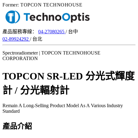
Former: TOPCON TECHNOHOUSE
產品服務專線：
04-27080265
/ 台中
02-89924292
/ 台北
Spectroradiometer | TOPCON TECHNOHOUSE
CORPORATION
TOPCON SR-LED 分光式輝度
計 / 分光輻射計
Remain A Long-Selling Product Model As A Various Industry
Standard
產品介紹