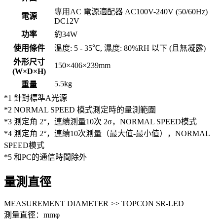
專用AC 電源適配器 AC100V-240V (50/60Hz)
電源
DC12V
功率
約34W
使用條件
溫度: 5 - 35℃, 濕度: 80%RH 以下 (且無凝露)
外形尺寸
150×406×239mm
(W×D×H)
5.5kg
重量
*1 針對標準A光源
*2 NORMAL SPEED 模式測定時的量測範圍
*3 測定角 2°，連續測量10次 2σ，NORMAL SPEED模式
*4 測定角 2°，連續10次測量（最大值-最小值），NORMAL
SPEED模式
*5 和PC的通信時間除外
量測直徑
MEASUREMENT DIAMETER >> TOPCON SR-LED
測量直徑：mmφ