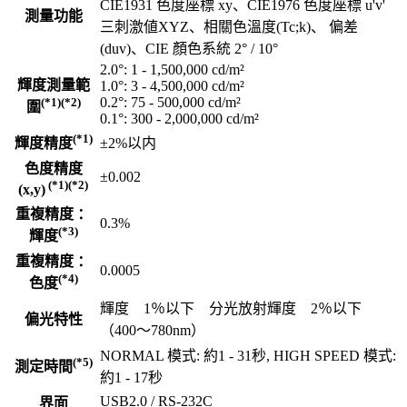
CIE1931 色度座標 xy、CIE1976 色度座標 u'v'
測量功能
三刺激値XYZ、相關色溫度(Tc;k)、 偏差
(duv)、CIE 顏色系統 2° / 10°
2.0°: 1 - 1,500,000 cd/m²
輝度測量範
1.0°: 3 - 4,500,000 cd/m²
0.2°: 75 - 500,000 cd/m²
(*1)(*2)
圍
0.1°: 300 - 2,000,000 cd/m²
(*1)
輝度精度
±2%以内
色度精度
±0.002
(*1)(*2)
(x,y)
重複精度 ：
0.3%
(*3)
輝度
重複精度 ：
0.0005
(*4)
色度
輝度 1％以下 分光放射輝度 2％以下
偏光特性
（400～780nm）
NORMAL 模式: 約1 - 31秒, HIGH SPEED 模式:
(*5)
測定時間
約1 - 17秒
USB2.0 / RS-232C
界面