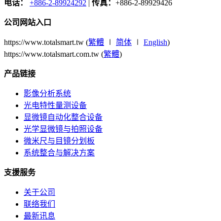
电话：
+886-2-89924292
|
传真：
+886-2-89929426
公司网站入口
https://www.totalsmart.tw (
繁體
∣
简体
∣
English
)
https://www.totalsmart.com.tw (
繁體
)
产品链接
影像分析系统
光电特性量测设备
显微镜自动化整合设备
光学显微镜与拍照设备
微米尺与目镜分划板
系统整合与解决方案
支援服务
关于公司
联络我们
最新讯息