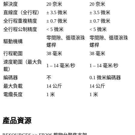
解決度
20 奈米
20 奈米
直線度（全行程）
± 3.5 微米
± 3.5 微米
全行程重複精度
± 0.7 微米
± 0.7 微米
全行程公制精度
< 5 微米
< 5 微米
零間隙、循環滾珠
零間隙、循環滾珠
驅動機構
螺桿
螺桿
行程範圍
38 毫米
38 毫米
速度範圍（最大負
1 – 14 毫米/秒
1 – 14 毫米/秒
載）
編碼器
不
0.1 微米編碼器
最大負載
14 公斤
14 公斤
電纜長度
1 米
1 米
產品資源