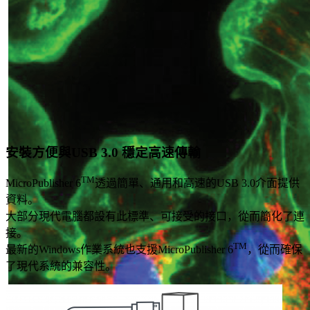
安裝方便與USB 3.0 穩定高速傳輸
TM
MicroPublisher 6
透過簡單、通用和高速的USB 3.0介面提供
資料。
大部分現代電腦都設有此標準、可接受的接口，從而簡化了連
接。
TM
最新的Windows作業系統也支援MicroPublisher 6
，從而確保
了現代系統的兼容性。