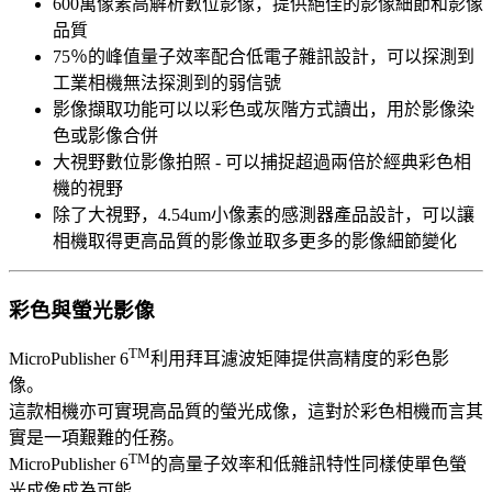
600萬像素高解析數位影像，提供絕佳的影像細節和影像
品質
75％的峰值量子效率配合低電子雜訊設計，可以探測到
工業相機無法探測到的弱信號
影像擷取功能可以以彩色或灰階方式讀出，用於影像染
色或影像合併
大視野數位影像拍照 - 可以捕捉超過兩倍於經典彩色相
機的視野
除了大視野，4.54um小像素的感測器產品設計，可以讓
相機取得更高品質的影像並取多更多的影像細節變化
彩色與螢光影像
TM
MicroPublisher 6
利用拜耳濾波矩陣提供高精度的彩色影
像。
這款相機亦可實現高品質的螢光成像，這對於彩色相機而言其
實是一項艱難的任務。
TM
MicroPublisher 6
的高量子效率和低雜訊特性同樣使單色螢
光成像成為可能。