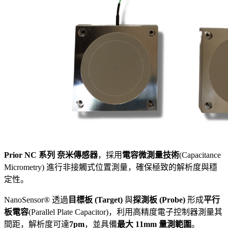
Prior NC 系列 奈米傳感器
，採用
電容微測量技術
(Capacitance
Micrometry) 進行非接觸式位置測量，確保極致的解析度與穩
定性。
NanoSensor® 透過
目標板 (Target)
與
探測板 (Probe)
形成
平行
板電容
(Parallel Plate Capacitor)，利用高精度電子控制器測量其
間距，解析度可達
7pm
，並具備
最大 11mm 量測範圍
。