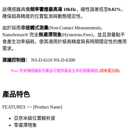
該傳感器具備
頻率響應最高達 10kHz
，線性誤差低至
0.02%
，
確保超高精度的位置監測與動態穩定性。
由於採用
非接觸式測量
(Non-Contact Measurement)，
NanoSensor® 完全
無遲滯現象
(Hysteresis-Free)，並且測量點不
會產生功率損耗，使其適用於極高精度與長時間穩定性的應用
需求。
建議控制器：
NS-D-6110 NS-D-6300
Prior 奈米傳感器系列產品可提供最長五年的原廠保固
(請來電洽詢)
產品特色
FEATURES >> [Product Name]
亞奈米級位置解析度
零遲滯現象