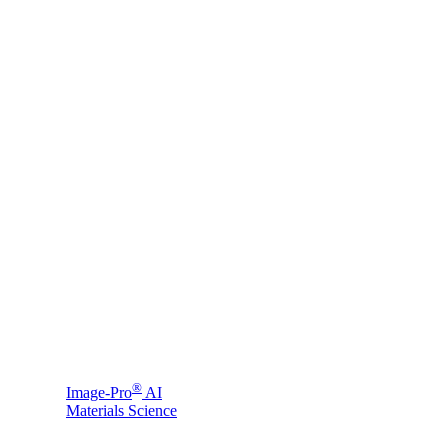
®
Image-Pro
AI
Materials Science