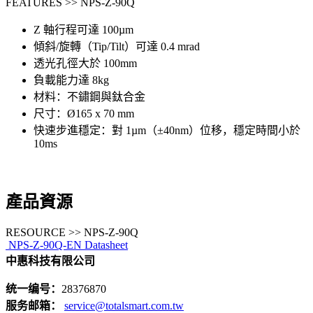
FEATURES >> NPS-Z-90Q
Z 軸行程可達 100µm
傾斜/旋轉（Tip/Tilt）可達 0.4 mrad
透光孔徑大於 100mm
負載能力達 8kg
材料：不鏽鋼與鈦合金
尺寸：Ø165 x 70 mm
快速步進穩定：對 1µm（±40nm）位移，穩定時間小於
10ms
產品資源
RESOURCE >> NPS-Z-90Q
NPS-Z-90Q-EN Datasheet
中惠科技有限公司
统一编号：
28376870
服务邮箱：
service@totalsmart.com.tw