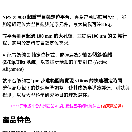
NPS-Z-90Q 超重型目鏡定位平台
，專為高動態應用設計，能
夠精確定位大型目鏡與光學元件，最大負載可達
8 kg
。
該平台擁有
超過 100 mm 的大孔徑
，並提供
100 µm 的 Z 軸行
程
，適用於高精度目鏡定位需求。
可配置為純 Z 軸定位模式，或擴展為
3 軸 Z/傾斜/旋轉
(Z/Tip/Tilt) 系統
，以支援更精細的主動對位 (Active
Alignment)。
該平台能夠在
1µm 步進範圍內實現 ≤10ms 的快速穩定時間
，
確保高負載下的快速精準調整，使其成為半導體製造、測試與
檢測，以及大型科學研究項目的理想選擇。
Prior 奈米級平台系列產品可提供最長五年的原廠保固
(請來電洽詢)
產品特色