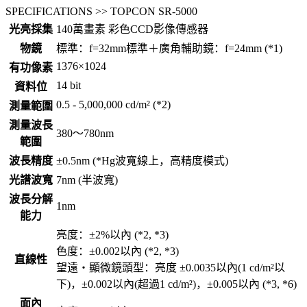
SPECIFICATIONS >> TOPCON SR-5000
光亮採集
140萬畫素 彩色CCD影像傳感器
物鏡
標準：f=32mm標準＋廣角輔助鏡：f=24mm (*1)
1376×1024
有功像素
14 bit
資料位
0.5 - 5,000,000 cd/m² (*2)
測量範圍
測量波長
380～780nm
範圍
波長精度
±0.5nm (*Hg波寬線上，高精度模式)
光譜波寬
7nm (半波寬)
波長分解
1nm
能力
亮度：±2%以內 (*2, *3)
色度：±0.002以內 (*2, *3)
直線性
望遠・顯微鏡頭型：亮度 ±0.0035以內(1 cd/m²以
下)，±0.002以內(超過1 cd/m²)，±0.005以內 (*3, *6)
面內