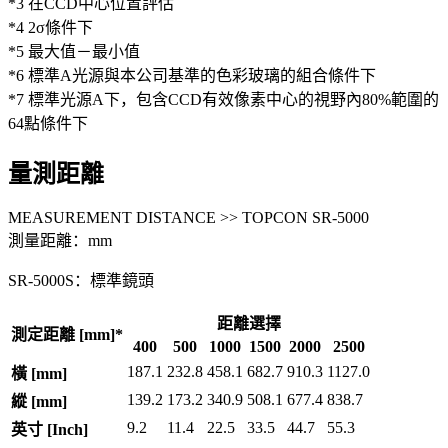
*3 在CCD中心位置評估
*4 2σ條件下
*5 最大值－最小值
*6 標準A光源與本公司基準的色彩玻璃的組合條件下
*7 標準光源A下，包含CCD有效像素中心的視野內80%範圍的
64點條件下
量測距離
MEASUREMENT DISTANCE >> TOPCON SR-5000
測量距離：mm
SR-5000S：標準鏡頭
距離選擇
測定距離 [mm]*
400
500
1000
1500
2000
2500
187.1
232.8
458.1
682.7
910.3
1127.0
橫 [mm]
139.2
173.2
340.9
508.1
677.4
838.7
縱 [mm]
9.2
11.4
22.5
33.5
44.7
55.3
英寸 [Inch]