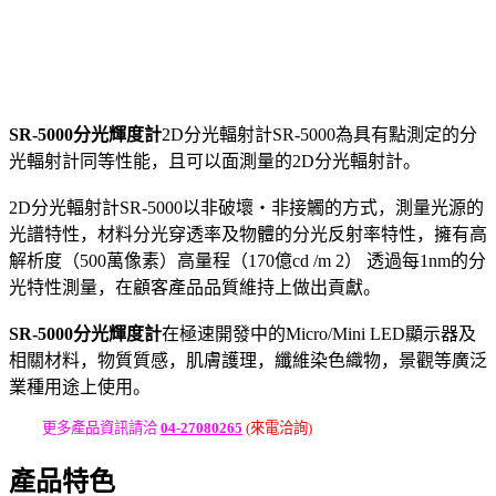
SR-5000分光輝度計
2D分光輻射計SR-5000為具有點測定的分
光輻射計同等性能，且可以面測量的2D分光輻射計。
2D分光輻射計SR-5000以非破壞・非接觸的方式，測量光源的
光譜特性，材料分光穿透率及物體的分光反射率特性，擁有高
解析度（500萬像素）高量程（170億cd /m 2） 透過每1nm的分
光特性測量，在顧客產品品質維持上做出貢獻。
SR-5000分光輝度計
在極速開發中的Micro/Mini LED顯示器及
相關材料，物質質感，肌膚護理，纖維染色織物，景觀等廣泛
業種用途上使用。
更多產品資訊請洽
04-27080265
(來電洽詢)
產品特色