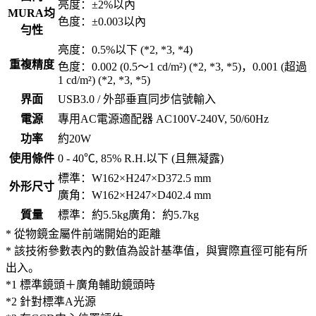
亮度：±2%以內
MURA均
色度：±0.003以內
勻性
亮度：0.5%以下 (*2, *3, *4)
重複精度
色度：0.002 (0.5～1 cd/m²) (*2, *3, *5)，0.001 (超過
1 cd/m²) (*2, *3, *5)
界面
USB3.0 / 外部垂直同步信號輸入
電源
專用AC電源適配器 AC100V-240V, 50/60Hz
功率
約20W
使用條件
0 - 40℃, 85% R.H.以下 (且無凝露)
標準：W162×H247×D372.5 mm
外形尺寸
廣角：W162×H247×D402.4 mm
質量
標準：約5.5kg廣角：約5.7kg
* 從物鏡金屬件前端開始的距離
* 該技術參數表內的數值為設計基準值，與實際直徑可能有所
出入。
*1 標準鏡頭＋廣角輔助鏡頭時
*2 針對標準A光源