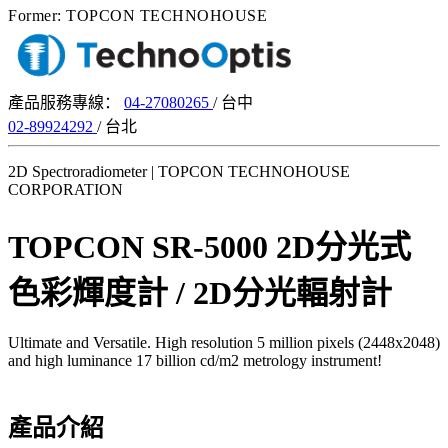
Former: TOPCON TECHNOHOUSE
產品服務專線：
04-27080265
/ 台中
02-89924292
/ 台北
2D Spectroradiometer | TOPCON TECHNOHOUSE
CORPORATION
TOPCON SR-5000 2D分光式
色彩輝度計 / 2D分光輻射計
Ultimate and Versatile. High resolution 5 million pixels (2448x2048)
and high luminance 17 billion cd/m2 metrology instrument!
產品介紹