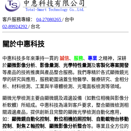
客戶服務專線：
04-27080265
/ 台中
02-89924292
/ 台北
關於中惠科技
中惠科技多年來秉持一貫的
誠信
、
服務
、
專業
之精神，深耕
於
顯微影像分析
、
影像量測
、
光學特性量測
及
客製化專案開發
等產品的技術推廣與產品整合服務。我們專精於各式顯微鏡光
學的研究與應用，服務範圍涵蓋生物醫學、醫療研究、金相分
析、材料檢測、工業與半導體檢測、光電面板檢測等領域。
顯微光學檢測主要由顯微鏡及週邊設備（如數位相機與影像分
析軟體）所組成。中惠科技為達到客戶要求，整合顯微檢測相
關週邊產品，提供創新且完整的顯微光學檢測自動化應用，
如：
顯微鏡自動化控制
、
數位相機拍照控制
、
自動載物台移動
控制
、
對焦Ｚ軸控制
、
顯微影像分析整合
等。專業且全方位的