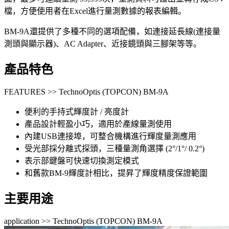
檔，方便使用者在Excel進行量測數據的報表編輯。
BM-9A還提供了多種不同的選項配備，如連接延長線(連接量
測頭與顯示器)、AC Adapter、近接鏡頭與三腳架等等。
產品特色
FEATURES >> TechnoOptis (TOPCON) BM-9A
便利的手持式輝度計 / 亮度計
產品設計輕盈小巧，適用於產線量測使用
內建USB連接埠，可整合機構進行輝度量測應用
受光部採分離式探頭，三種量測角選擇 (2°/1°/ 0.2°)
表示部鍵盤可快速切換測定模式
和舊款BM-9輝度計相比，提昇了輝度精度保證範圍
主要用途
application >> TechnoOptis (TOPCON) BM-9A