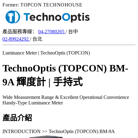
Former: TOPCON TECHNOHOUSE
產品服務專線：
04-27080265
/ 台中
02-89924292
/ 台北
Luminance Meter | TechnoOptis (TOPCON)
TechnoOptis (TOPCON) BM-
9A 輝度計 | 手持式
Wide Measurement Range & Excellent Operational Convenience
Handy-Type Luminance Meter
產品介紹
INTRODUCTION >> TechnoOptis (TOPCON) BM-9A