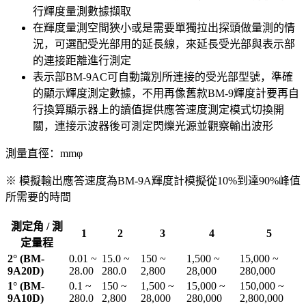
行輝度量測數據擷取
在輝度量測空間狹小或是需要單獨拉出探頭做量測的情
況，可選配受光部用的延長線，來延長受光部與表示部
的連接距離進行測定
表示部BM-9AC可自動識別所連接的受光部型號，準確
的顯示輝度測定數據，不用再像舊款BM-9輝度計要再自
行換算顯示器上的讀值提供應答速度測定模式切換開
關，連接示波器後可測定閃爍光源並觀察輸出波形
測量直徑：mmφ
※ 模擬輸出應答速度為BM-9A輝度計模擬從10%到達90%峰值
所需要的時間
測定角 / 測
1
2
3
4
5
定量程
2° (BM-
0.01 ~
15.0 ~
150 ~
1,500 ~
15,000 ~
9A20D)
28.00
280.0
2,800
28,000
280,000
1° (BM-
0.1 ~
150 ~
1,500 ~
15,000 ~
150,000 ~
9A10D)
280.0
2,800
28,000
280,000
2,800,000