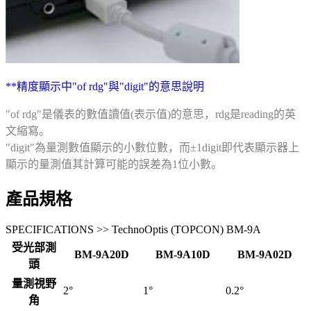
**精度顯示中"of rdg"與"digit"的意思說明
"of rdg"是儀表的數值讀值(表示值)的意思，rdg是reading的英
文縮寫。
"digit"為量測數值顯示的小數位數，而±1digit即代表顯示器上
顯示的量測值其計算可能的誤差為1位小數。
產品規格
SPECIFICATIONS >> TechnoOptis (TOPCON) BM-9A
受光部測
BM-9A20D
BM-9A10D
BM-9A02D
頭
量測視野
2°
1°
0.2°
角