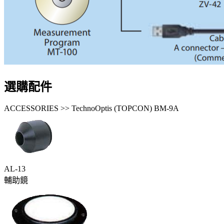
選購配件
ACCESSORIES >> TechnoOptis (TOPCON) BM-9A
AL-13
輔助鏡