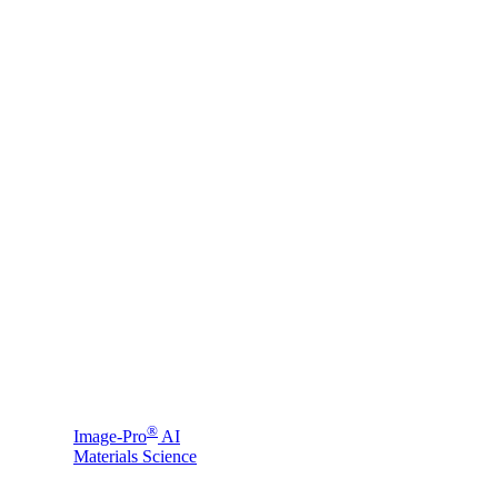
®
Image-Pro
AI
Materials Science