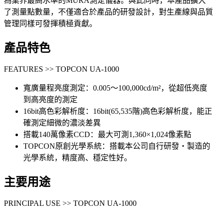
為業界最高水準的MURA測定儀器。與此同時，本產品擴大
了測量點數量，不僅適合於產品的研發設計，對生產線與品質
管理同樣可發揮積極貢獻。
產品特色
FEATURES >> TOPCON UA-1000
寬廣量程亮度測定：0.005～100,000cd/m²，從超低亮度
到高亮度的測定
16bit高色彩解析度：16bit(65,535階)高色彩解析度，能正
確測定細微的濃淡差異
搭載140萬像素CCD：最大可測1,360×1,024像素點
TOPCON原創光學系統：搭載本公司自行研發・製造的
光學系統，精度高、穩定性好。
主要用途
PRINCIPAL USE >> TOPCON UA-1000