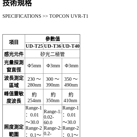
技術規格
SPECIFICATIONS >> TOPCON UVR-T1
參數值
項目
UD-T25
UD-T36
UD-T40
感光元件
矽光二極管
光量探測
Φ5mm
Φ3mm
Φ3mm
窗直徑
波長測定
230 ～
300 ～
350 ～
280nm
390nm
490nm
區域
峰值靈敏
約
約
約
254nm
350nm
410nm
度波長
Range-1
Range-1
Range-1:
：0.01
：0.01
0.02-
～30.0
～30.0
60.0
照度測定
Range-2
Range-2:
Range-2
0.2-
範圍
：0.1～
：0.1～