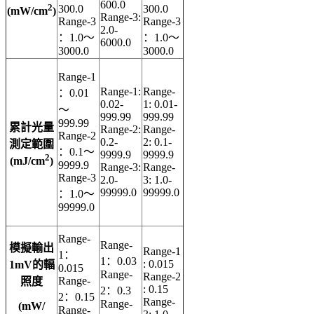
600.0
2
300.0
300.0
(mW/cm
)
Range-3:
Range-3
Range-3
2.0-
：1.0～
：1.0～
6000.0
3000.0
3000.0
Range-1
Range-1:
Range-
：0.01
0.02-
1: 0.01-
～
999.99
999.99
999.99
累計光量
Range-2:
Range-
Range-2
0.2-
2: 0.1-
測定範圍
：0.1～
9999.9
9999.9
2
(mJ/cm
)
9999.9
Range-3:
Range-
Range-3
2.0-
3: 1.0-
99999.0
99999.0
：1.0～
99999.0
Range-
Range-
模擬輸出
Range-1
1：
1：0.03
: 0.015
1mV的輻
0.015
Range-
Range-2
Range-
照度
: 0.15
2：0.3
2：0.15
Range-
Range-
(mW/
Range-