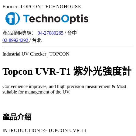
Former: TOPCON TECHNOHOUSE
產品服務專線：
04-27080265
/ 台中
02-89924292
/ 台北
Industrial UV Checker
| TOPCON
Topcon UVR-T1 紫外光強度計
Convenience improves, and high precision measurement & Most
suitable for management of the UV.
產品介紹
INTRODUCTION >> TOPCON UVR-T1