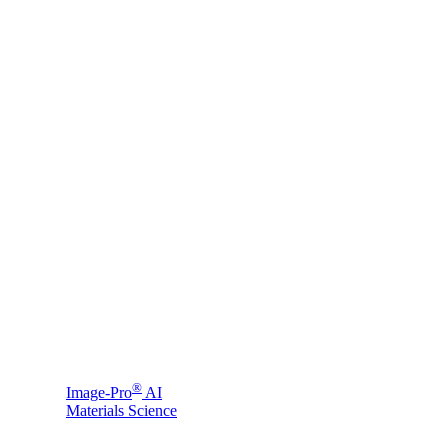
®
Image-Pro
AI
Materials Science