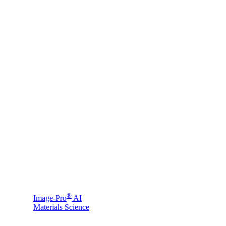
®
Image-Pro
AI
Materials Science